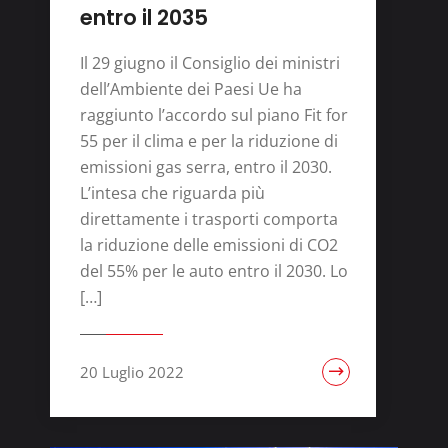
entro il 2035
Il 29 giugno il Consiglio dei ministri
dell’Ambiente dei Paesi Ue ha
raggiunto l’accordo sul piano Fit for
55 per il clima e per la riduzione di
emissioni gas serra, entro il 2030.
L’intesa che riguarda più
direttamente i trasporti comporta
la riduzione delle emissioni di CO2
del 55% per le auto entro il 2030. Lo
[…]
20 Luglio 2022