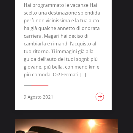
Hai programmato le vacanze Hai
scelto una destinazione splendida
però non vicinissima e la tua auto
ha già qualche annetto di onorata
carriera. Magari hai deciso di
cambiarla e rimandi l’acquisto al
tuo ritorno. Ti immagini già alla
guida dell’auto dei tuoi sogni: più
giovane, più bella, con meno km e
più comoda. Ok! Fermati […]
9 Agosto 2021