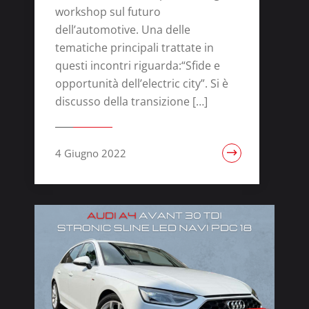
workshop sul futuro
dell’automotive. Una delle
tematiche principali trattate in
questi incontri riguarda:“Sfide e
opportunità dell’electric city”. Si è
discusso della transizione […]
4 Giugno 2022