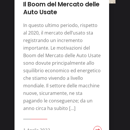
Il Boom del Mercato delle
Auto Usate
In questo ultimo periodo, rispetto
al 2020, il mercato dell’usato sta
registrando un incremento
importante. Le motivazioni del
Boom del Mercato delle Auto Usate
sono dovute principalmente allo
squilibrio economico ed energetico
che stiamo vivendo a livello
mondiale. Il settore delle macchine
nuove, sicuramente, ne sta
pagando le conseguenze; da un
anno circa ha subito […]