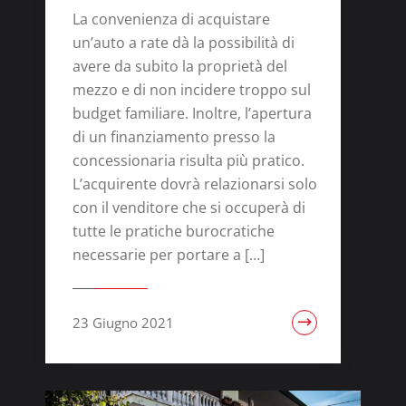
La convenienza di acquistare
un’auto a rate dà la possibilità di
avere da subito la proprietà del
mezzo e di non incidere troppo sul
budget familiare. Inoltre, l’apertura
di un finanziamento presso la
concessionaria risulta più pratico.
L’acquirente dovrà relazionarsi solo
con il venditore che si occuperà di
tutte le pratiche burocratiche
necessarie per portare a […]
23 Giugno 2021