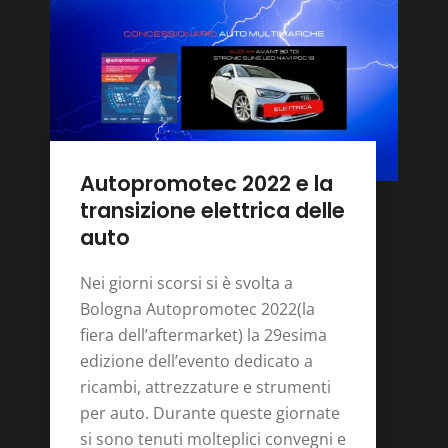
Autopromotec 2022 e la
transizione elettrica delle
auto
Nei giorni scorsi si è svolta a
Bologna Autopromotec 2022(la
fiera dell’aftermarket) la 29esima
edizione dell’evento dedicato a
ricambi, attrezzature e strumenti
per auto. Durante queste giornate
si sono tenuti molteplici convegni e