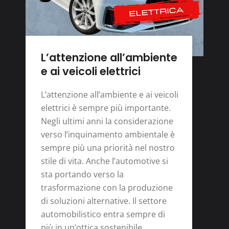
L’attenzione all’ambiente
e ai veicoli elettrici
L’attenzione all’ambiente e ai veicoli
elettrici è sempre più importante.
Negli ultimi anni la considerazione
verso l’inquinamento ambientale è
sempre più una priorità nel nostro
stile di vita. Anche l’automotive si
sta portando verso la
trasformazione con la produzione
di soluzioni alternative. Il settore
automobilistico entra sempre di
più in un’ottica sostenibile,