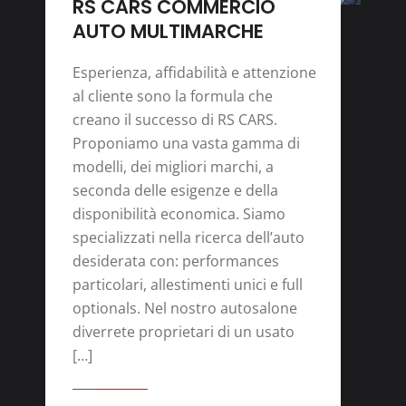
RS CARS COMMERCIO
AUTO MULTIMARCHE
Esperienza, affidabilità e attenzione
al cliente sono la formula che
creano il successo di RS CARS.
Proponiamo una vasta gamma di
modelli, dei migliori marchi, a
seconda delle esigenze e della
disponibilità economica. Siamo
specializzati nella ricerca dell’auto
desiderata con: performances
particolari, allestimenti unici e full
optionals. Nel nostro autosalone
diverrete proprietari di un usato
[…]