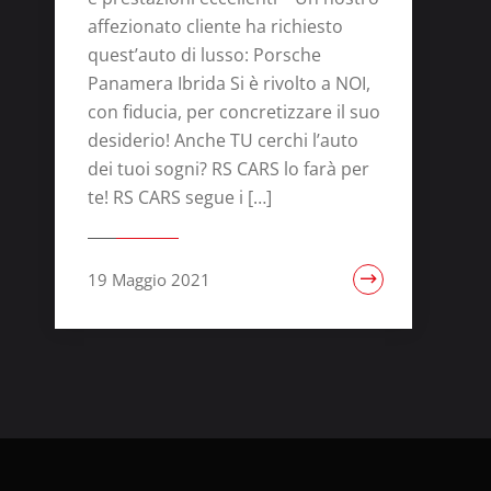
affezionato cliente ha richiesto
quest’auto di lusso: Porsche
Panamera Ibrida Si è rivolto a NOI,
con fiducia, per concretizzare il suo
desiderio! Anche TU cerchi l’auto
dei tuoi sogni? RS CARS lo farà per
te! RS CARS segue i […]
19 Maggio 2021