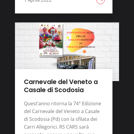
1 Aprile 2022
Carnevale del Veneto a
Casale di Scodosia
Quest’anno ritorna la 74° Edizione
del Carnevale del Veneto a Casale
di Scodosia (Pd) con la sfilata dei
Carri Allegorici. RS CARS sarà