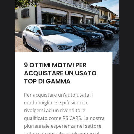
9 OTTIMI MOTIVI PER
ACQUISTARE UN USATO
TOP DI GAMMA
Per acquistare un’auto usata il
modo migliore e più sicuro è
rivolgersi ad un rivenditore
qualificato come RS CARS. La nostra
pluriennale esperienza nel settore
auto ci ha portato a selezionare il