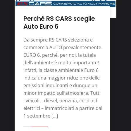
Perchè RS CARS sceglie
Auto Euro 6
Da sempre RS CARS seleziona e
commercia AUTO prevalentemente
EURO 6, perché, per noi, la tutela
dell’ambiente è molto importante!
Infatti, la classe ambientale Euro 6
indica una maggior riduzione delle
emissioni inquinanti e dunque un
minor impatto sull’atmosfera. Tutti
i veicoli – diesel, benzina, ibridi ed
elettrici – immatricolati a partire dal
1 settembre […]