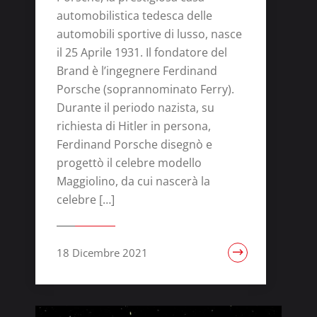
automobilistica tedesca delle
automobili sportive di lusso, nasce
il 25 Aprile 1931. Il fondatore del
Brand è l’ingegnere Ferdinand
Porsche (soprannominato Ferry).
Durante il periodo nazista, su
richiesta di Hitler in persona,
Ferdinand Porsche disegnò e
progettò il celebre modello
Maggiolino, da cui nascerà la
celebre […]
18 Dicembre 2021