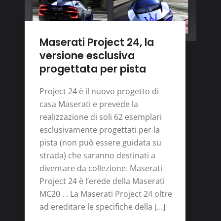
Maserati Project 24, la
versione esclusiva
progettata per pista
Project 24 è il nuovo progetto di
casa Maserati e prevede la
realizzazione di soli 62 esemplari
esclusivamente progettati per la
pista (non può essere guidata su
strada) che saranno destinati a
diventare da collezione. Maserati
Project 24 è l’erede della Maserati
MC20 . . La Maserati Project 24 oltre
ad ereditare le specifiche della […]