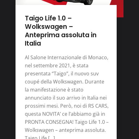
Taigo Life 1.0 –
Wolkswagen –
Anteprima assoluta in
Italia
Al Salone Internazionale di Monaco,
nel settembre 2021, è stata
presentata “Taigo”, il nuovo suv
coupé della Wolkswagen. Durante
la manifestazione è stato
annunciato il suo arrivo in Italia nei
prossimi mesi. Però, noi di RS CARS,
questa NOVITA’ ce l’abbiamo già in
PRONTA CONSEGNA! Taigo Life 1.0 –
Wolkswagen – anteprima assoluta.
Taigo Life […]