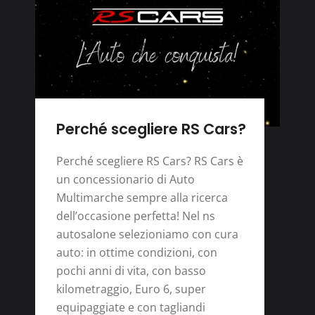
Perché scegliere RS Cars?
Perché scegliere RS Cars? RS Cars è
un concessionario di Auto
Multimarche sempre alla ricerca
dell’occasione perfetta! Nel ns
autosalone selezioniamo con cura
auto: in ottime condizioni, con
pochi anni di vita, con basso
kilometraggio, Euro 6, super
equipaggiate e con tagliandi