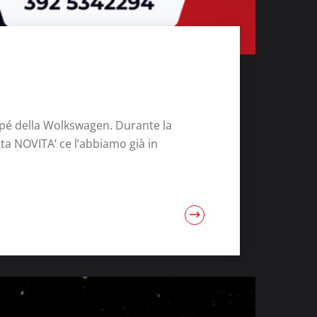
upé della Wolkswagen. Durante la
sta NOVITA’ ce l’abbiamo già in