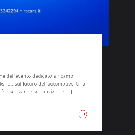
ne dell’evento dedicato a ricambi,
rkshop sul futuro dell’automotive. Una
i è discusso della transizione […]