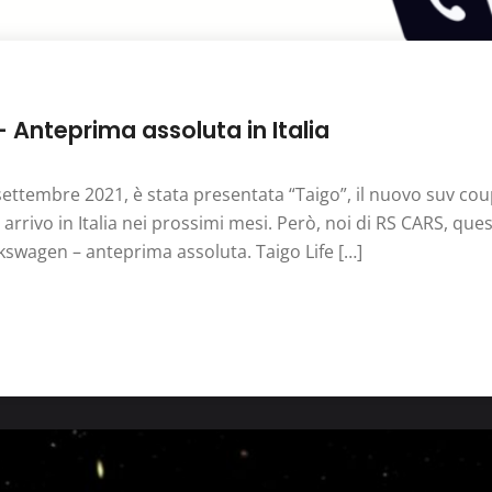
 Anteprima assoluta in Italia
settembre 2021, è stata presentata “Taigo”, il nuovo suv co
arrivo in Italia nei prossimi mesi. Però, noi di RS CARS, que
swagen – anteprima assoluta. Taigo Life […]