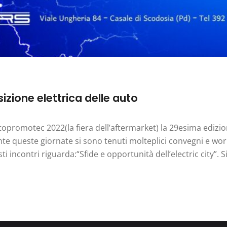
zione elettrica delle auto
utopromotec 2022(la fiera dell’aftermarket) la 29esima edizio
te queste giornate si sono tenuti molteplici convegni e wo
ti incontri riguarda:“Sfide e opportunità dell’electric city”. S