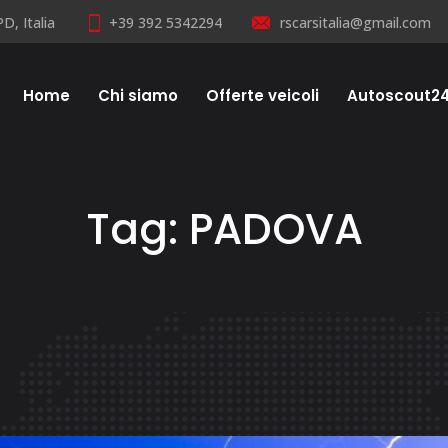
D, Italia
+39 392 5342294
rscarsitalia@gmail.com
Home
Chi siamo
Offerte veicoli
Autoscout2
Tag:
PADOVA