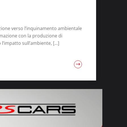
erazione verso l’inquinamento ambientale
ormazione con la produzione di
o l’impatto sull’ambiente, […]