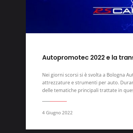
Autopromotec 2022 e la transi
Nei giorni scorsi si è svolta a Bologna A
attrezzature e strumenti per auto. Duran
delle tematiche principali trattate in ques
4 Giugno 2022