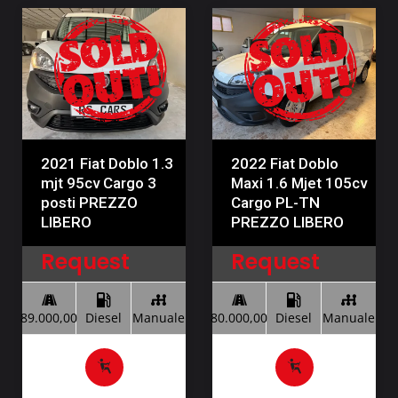
2021 Fiat Doblo 1.3
2022 Fiat Doblo
mjt 95cv Cargo 3
Maxi 1.6 Mjet 105cv
posti PREZZO
Cargo PL-TN
LIBERO
PREZZO LIBERO
Request
Request
89.000,00
Diesel
Manuale
80.000,00
Diesel
Manuale