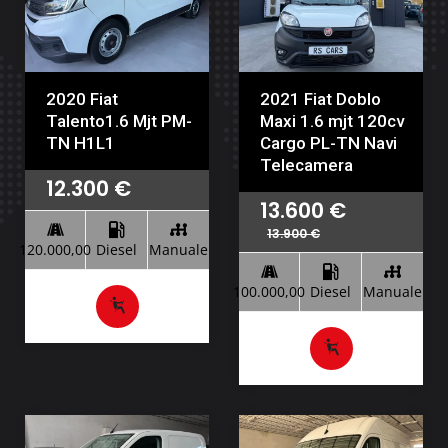
2020 Fiat
2021 Fiat Doblo
Talento1.6 Mjt PM-
Maxi 1.6 mjt 120cv
TN H1L1
Cargo PL-TN Navi
Telecamera
12.300
€
13.600
€
13.900
€
120.000,00
Diesel
Manuale
100.000,00
Diesel
Manuale