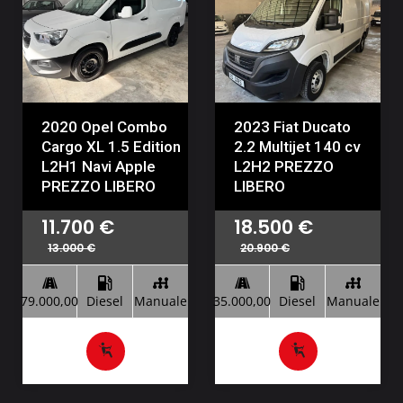
2020 Opel Combo
2023 Fiat Ducato
Cargo XL 1.5 Edition
2.2 Multijet 140 cv
L2H1 Navi Apple
L2H2 PREZZO
PREZZO LIBERO
LIBERO
11.700
€
18.500
€
13.000
€
20.900
€
79.000,00
Diesel
Manuale
35.000,00
Diesel
Manuale