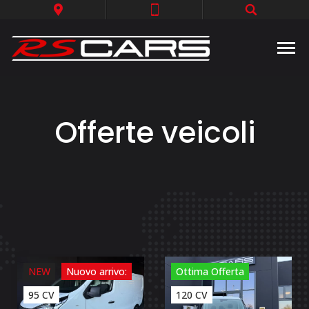
Offerte veicoli
NEW
Nuovo arrivo:
Ottima Offerta
95 CV
120 CV