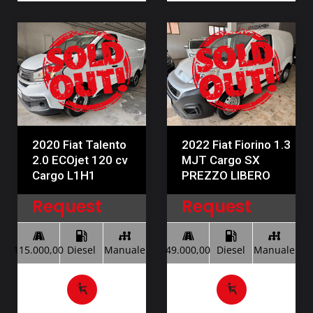
2020 Fiat Talento
2022 Fiat Fiorino 1.3
2.0 ECOjet 120 cv
MJT Cargo SX
Cargo L1H1
PREZZO LIBERO
Request
Request
115.000,00
Diesel
Manuale
49.000,00
Diesel
Manuale