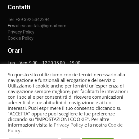
Contatti
Tel:
+39 392 5342294
Email:
rscarsitalia@gmail.com
Privacy Policy
Cookie Policy
Orari
Lun – Ven: 9.00 – 12.30 15.00 – 19.00
Sabato 9.30-12.00
Su questo sito utilizziamo cookie tecnici necessario alla
navigazione e funzionali all'erogazione del servizio.
Utilizziamo i cookie anche per fornirti un'esperienza di
Seguici sui social
navigazione sempre migliore, per facilitarti le interazioni
con i social e per consentirti di ricevere comunicazioni
aderenti alle tue abitudini di navigazione e ai tuoi
interessi. Puoi esprimere il tuo consenso cliccando su
"ACCETTA" oppure puoi scegliere le tue preferenze
cliccando su "IMPOSTAZIONI COOKIE". Per altre
informazioni visita la
Privacy Policy
e la nostra
Cookie
Policy
.
Copyright 2020 RS Cars di Morello Riccardo. P.Iva:
IT05124010280 | Credits by
Piemonte Communication