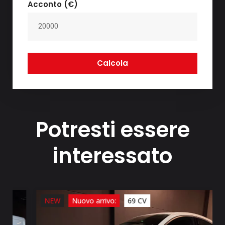
Acconto (€)
Calcola
Potresti essere
interessato
NEW
Nuovo arrivo:
69 CV