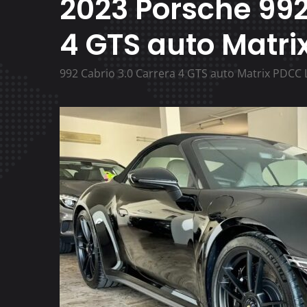
2023 Porsche 992
4 GTS auto Matrix
992 Cabrio 3.0 Carrera 4 GTS auto Matrix PDCC L