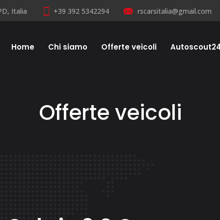
D, Italia
+39 392 5342294
rscarsitalia@gmail.com
Home
Chi siamo
Offerte veicoli
Autoscout2
Offerte veicoli