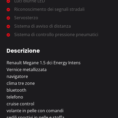
Luci diurne LED
Riconoscimento dei segnali stradali
Servosterzo
Sistema di avviso di distanza
Sistema di controllo pressione pneumatici
Descrizione
Renault Megane 1.5 dci Energy Intens
Vernice metallizzata
navigatore
clima tre zone
bluetooth
telefono
cruise control
volante in pelle con comandi
sedili sportivi in pelle e stoffa