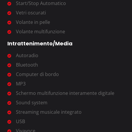
Start/Stop Automatico
Vetri oscurati
Volante in pelle
Volante multifunzione
Intrattenimento/Media
Autoradio
Bluetooth
Computer di bordo
MP3
Schermo multifunzione interamente digitale
Sound system
Streaming musicale integrato
USB
Vivavoce