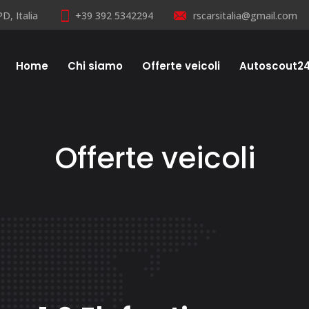
D, Italia
+39 392 5342294
rscarsitalia@gmail.com
Home
Chi siamo
Offerte veicoli
Autoscout2
Offerte veicoli