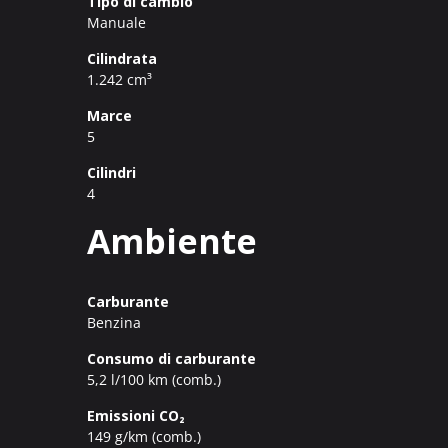
Tipo di cambio
Manuale
Cilindrata
1.242 cm³
Marce
5
Cilindri
4
Ambiente
Carburante
Benzina
Consumo di carburante
5,2 l/100 km (comb.)
Emissioni CO₂
149 g/km (comb.)