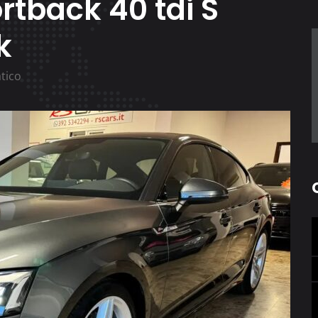
rtback 40 tdi S
k
tico