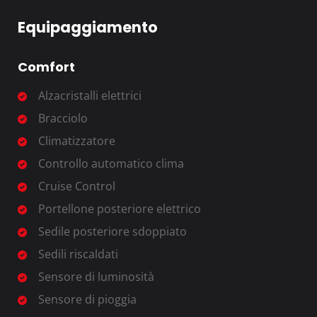
Equipaggiamento
Comfort
Alzacristalli elettrici
Bracciolo
Climatizzatore
Controllo automatico clima
Cruise Control
Portellone posteriore elettrico
Sedile posteriore sdoppiato
Sedili riscaldati
Sensore di luminosità
Sensore di pioggia