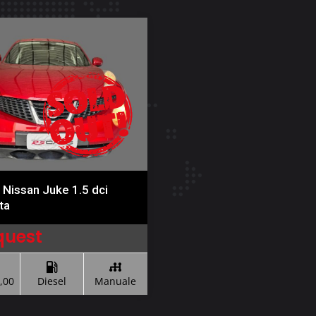
 Nissan Juke 1.5 dci
ta
quest
,00
Diesel
Manuale