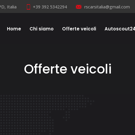
D, Italia
+39 392 5342294
rscarsitalia@gmail.com
Home
Chi siamo
Offerte veicoli
Autoscout2
Offerte veicoli