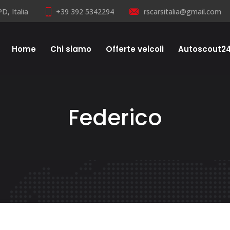
D, Italia
+39 392 5342294
rscarsitalia@gmail.com
Home
Chi siamo
Offerte veicoli
Autoscout2
Federico